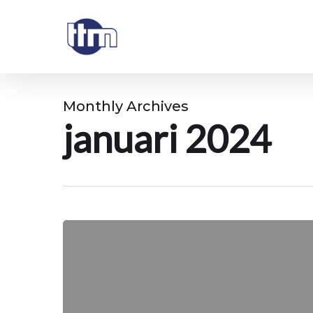
Skip
Update cookies preferences
to
main
content
Monthly Archives
januari 2024